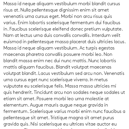
Massa id neque aliquam vestibulum morbi blandit cursus
risus at. Nulla pellentesque dignissim enim sit amet
venenatis urna cursus eget. Morbi non arcu risus quis
varius. Enim lobortis scelerisque fermentum dui faucibus
in. Faucibus scelerisque eleifend donec pretium vulputate.
Nam at lectus urna duis convallis convallis. Interdum velit
euismod in pellentesque massa placerat duis ultricies lacus.
Massa id neque aliquam vestibulum. Ac turpis egestas
maecenas pharetra convallis posuere morbi leo. Non
blandit massa enim nec dui nunc mattis. Nunc lobortis
mattis aliquam faucibus. Blandit volutpat maecenas
volutpat blandit. Lacus vestibulum sed arcu non. Venenatis
urna cursus eget nunc scelerisque viverra. In metus
vulputate eu scelerisque felis. Massa massa ultricies mi
quis hendrerit. Tincidunt arcu non sodales neque sodales ut
etiam sit amet. Posuere morbi leo urna molestie at
elementum. Augue mauris augue neque gravida in
fermentum. Scelerisque varius morbi enim nunc faucibus a
pellentesque sit amet. Tristique magna sit amet purus
gravida quis. Nisi scelerisque eu ultrices vitae auctor eu