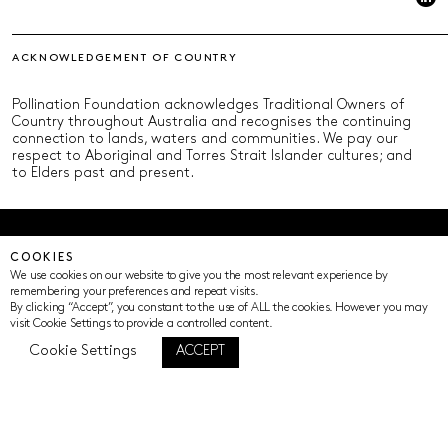
ACKNOWLEDGEMENT OF COUNTRY
Pollination Foundation acknowledges Traditional Owners of
Country throughout Australia and recognises the continuing
connection to lands, waters and communities. We pay our
respect to Aboriginal and Torres Strait Islander cultures; and
to Elders past and present.
© Pollination Foundation 2025 (ABN 29 633 992 604)
COOKIES
Privacy Policy
Terms of Use
ICIP
Cookie Settings
We use cookies on our website to give you the most relevant experience by
remembering your preferences and repeat visits.
By clicking “Accept”, you constant to the use of ALL the cookies. However you may
visit Cookie Settings to provide a controlled content.
Cookie Settings
ACCEPT