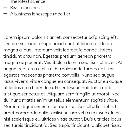
The latest science
Risk to business
A business landscape modifier
Lorem ipsum dolor sit amet, consectetur adipiscing elit,
sed do eiusmod tempor incididunt ut labore et dolore
magna aliqua. Interdum velit laoreet id donec ultrices
tincidunt arcu non. Egestas pretium aenean pharetra
magna ac placerat. Vestibulum lorem sed risus ultricies. At
augue eget arcu dictum. Et malesuada fames ac turpis
egestas maecenas pharetra convallis. Nunc sed augue
lacus viverra vitae congue eu consequat. Auctor eu augue
ut lectus arcu bibendum. Pellentesque habitant morbi
tristique senectus et. Aliquam sem fringilla ut morbi. Nec
dui nunc mattis enim ut tellus elementum sagittis vitae.
Morbi tristique senectus et netus et. Sollicitudin nibh sit
amet commodo nulla facilisi nullam vehicula ipsum. In nisl
nisi scelerisque eu ultrices vitae auctor. Duis ultricies lacus
sed turpis tincidunt id. Sed turpis tincidunt id aliquet risus.