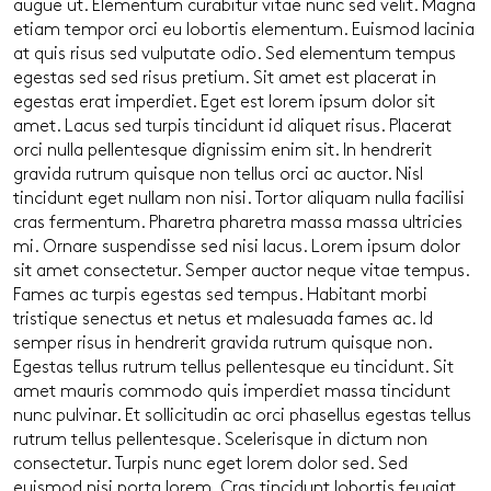
augue ut. Elementum curabitur vitae nunc sed velit. Magna
etiam tempor orci eu lobortis elementum. Euismod lacinia
at quis risus sed vulputate odio. Sed elementum tempus
egestas sed sed risus pretium. Sit amet est placerat in
egestas erat imperdiet. Eget est lorem ipsum dolor sit
amet. Lacus sed turpis tincidunt id aliquet risus. Placerat
orci nulla pellentesque dignissim enim sit. In hendrerit
gravida rutrum quisque non tellus orci ac auctor. Nisl
tincidunt eget nullam non nisi. Tortor aliquam nulla facilisi
cras fermentum. Pharetra pharetra massa massa ultricies
mi. Ornare suspendisse sed nisi lacus. Lorem ipsum dolor
sit amet consectetur. Semper auctor neque vitae tempus.
Fames ac turpis egestas sed tempus. Habitant morbi
tristique senectus et netus et malesuada fames ac. Id
semper risus in hendrerit gravida rutrum quisque non.
Egestas tellus rutrum tellus pellentesque eu tincidunt. Sit
amet mauris commodo quis imperdiet massa tincidunt
nunc pulvinar. Et sollicitudin ac orci phasellus egestas tellus
rutrum tellus pellentesque. Scelerisque in dictum non
consectetur. Turpis nunc eget lorem dolor sed. Sed
euismod nisi porta lorem. Cras tincidunt lobortis feugiat