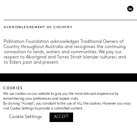
ACKNOWLEDGEMENT OF COUNTRY
Pollination Foundation acknowledges Traditional Owners of
Country throughout Australia and recognises the continuing
connection to lands, waters and communities. We pay our
respect to Aboriginal and Torres Strait Islander cultures; and
to Elders past and present.
© Pollination Foundation 2025 (ABN 29 633 992 604)
COOKIES
Privacy Policy
Terms of Use
ICIP
Cookie Settings
We use cookies on our website to give you the most relevant experience by
remembering your preferences and repeat visits.
By clicking “Accept”, you constant to the use of ALL the cookies. However you may
visit Cookie Settings to provide a controlled content.
Cookie Settings
ACCEPT