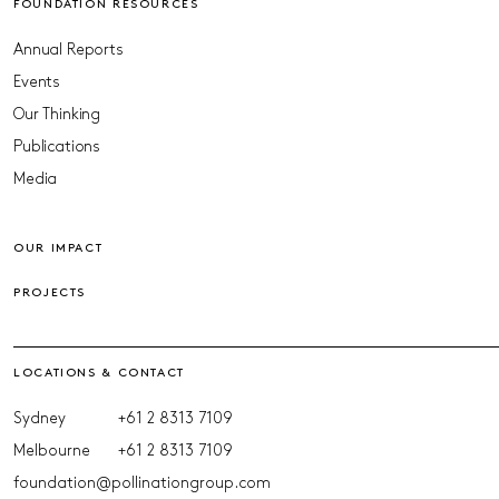
FOUNDATION RESOURCES
Annual Reports
Events
Our Thinking
Publications
Media
OUR IMPACT
PROJECTS
LOCATIONS & CONTACT
Sydney
+61 2 8313 7109
Melbourne
+61 2 8313 7109
foundation@pollinationgroup.com