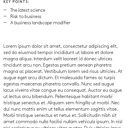
KEY POINTS:
The latest science
Risk to business
A business landscape modifier
Lorem ipsum dolor sit amet, consectetur adipiscing elit,
sed do eiusmod tempor incididunt ut labore et dolore
magna aliqua. Interdum velit laoreet id donec ultrices
tincidunt arcu non. Egestas pretium aenean pharetra
magna ac placerat. Vestibulum lorem sed risus ultricies. At
augue eget arcu dictum. Et malesuada fames ac turpis
egestas maecenas pharetra convallis. Nunc sed augue
lacus viverra vitae congue eu consequat. Auctor eu augue
ut lectus arcu bibendum. Pellentesque habitant morbi
tristique senectus et. Aliquam sem fringilla ut morbi. Nec
dui nunc mattis enim ut tellus elementum sagittis vitae.
Morbi tristique senectus et netus et. Sollicitudin nibh sit
amet commodo nulla facilisi nullam vehicula ipsum. In nisl