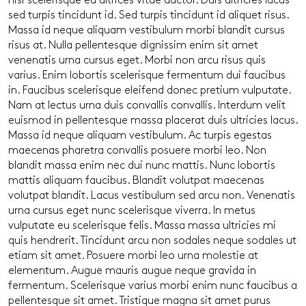
nisi scelerisque eu ultrices vitae auctor. Duis ultricies lacus
sed turpis tincidunt id. Sed turpis tincidunt id aliquet risus.
Massa id neque aliquam vestibulum morbi blandit cursus
risus at. Nulla pellentesque dignissim enim sit amet
venenatis urna cursus eget. Morbi non arcu risus quis
varius. Enim lobortis scelerisque fermentum dui faucibus
in. Faucibus scelerisque eleifend donec pretium vulputate.
Nam at lectus urna duis convallis convallis. Interdum velit
euismod in pellentesque massa placerat duis ultricies lacus.
Massa id neque aliquam vestibulum. Ac turpis egestas
maecenas pharetra convallis posuere morbi leo. Non
blandit massa enim nec dui nunc mattis. Nunc lobortis
mattis aliquam faucibus. Blandit volutpat maecenas
volutpat blandit. Lacus vestibulum sed arcu non. Venenatis
urna cursus eget nunc scelerisque viverra. In metus
vulputate eu scelerisque felis. Massa massa ultricies mi
quis hendrerit. Tincidunt arcu non sodales neque sodales ut
etiam sit amet. Posuere morbi leo urna molestie at
elementum. Augue mauris augue neque gravida in
fermentum. Scelerisque varius morbi enim nunc faucibus a
pellentesque sit amet. Tristique magna sit amet purus