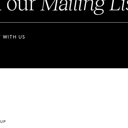
n our
Mailing Li
 WITH US
OUP