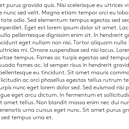
 purus gravida quis. Nisi scelerisque eu ultrices
e nunc sed velit. Magna etiam tempor orci eu lobo
utate odio. Sed elementum tempus egestas sed sed 
mperdiet. Eget est lorem ipsum dolor sit amet. Lacus
nulla pellentesque dignissim enim sit. In hendrerit 
incidunt eget nullam non nisi. Tortor aliquam nulla
tricies mi. Ornare suspendisse sed nisi lacus. Lo
vitae tempus. Fames ac turpis egestas sed tempus.
uada fames ac. Id semper risus in hendrerit gravi
 pellentesque eu tincidunt. Sit amet mauris comm
ollicitudin ac orci phasellus egestas tellus rutrum t
urpis nunc eget lorem dolor sed. Sed euismod nisi p
ue eget arcu dictum. In fermentum et sollicitudin
sit amet tellus. Non blandit massa enim nec dui n
enenatis urna cursus eget nunc. Sit amet purus gra
s sed tempus urna et.