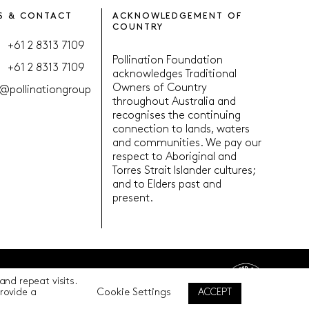
S & CONTACT
ACKNOWLEDGEMENT OF
COUNTRY
+61 2 8313 7109
Pollination Foundation
+61 2 8313 7109
acknowledges Traditional
Owners of Country
@pollinationgroup
throughout Australia and
recognises the continuing
connection to lands, waters
and communities. We pay our
respect to Aboriginal and
Torres Strait Islander cultures;
and to Elders past and
present.
nd repeat visits.
Back to top
Cookie Settings
ACCEPT
provide a