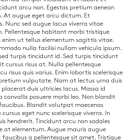
incidunt arcu non. Egestas pretium aenean
s. At augue eget arcu dictum. Et
. Nunc sed augue lacus viverra vitae
 Pellentesque habitant morbi tristique
 enim ut tellus elementum sagittis vitae.
commodo nulla facilisi nullam vehicula ipsum.
s sed turpis tincidunt id. Sed turpis tincidunt
t cursus risus at. Nulla pellentesque
u risus quis varius. Enim lobortis scelerisque
 pretium vulputate. Nam at lectus urna duis
placerat duis ultricies lacus. Massa id
convallis posuere morbi leo. Non blandit
 faucibus. Blandit volutpat maecenas
cursus eget nunc scelerisque viverra. In
is hendrerit. Tincidunt arcu non sodales
tie at elementum. Augue mauris augue
faucibus a pellentesque sit amet. Tristique