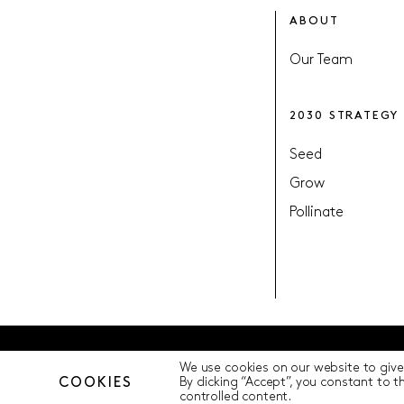
ABOUT
Our Team
2030 STRATEGY
Seed
Grow
Pollinate
We use cookies on our website to give
© Pollination Foundation 2025 (ABN 29 633 992 604)
Privacy Polic
COOKIES
By clicking “Accept”, you constant to 
controlled content.