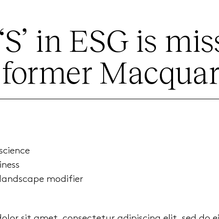
‘S’ in ESG is mis
 former Macquar
science
iness
 landscape modifier
lor sit amet, consectetur adipiscing elit, sed do 