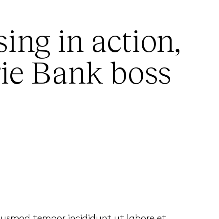
sing in action,
ie Bank boss
eiusmod tempor incididunt ut labore et