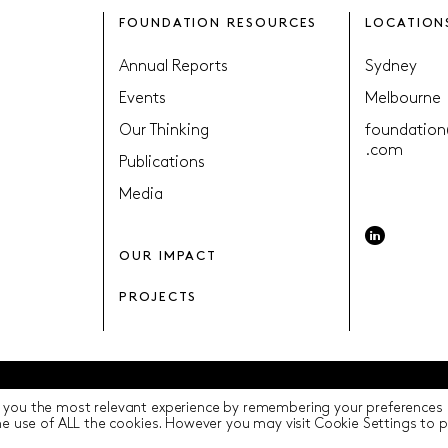
FOUNDATION RESOURCES
LOCATION
Annual Reports
Sydney
Events
Melbourne
Our Thinking
foundation
.com
Publications
Media
OUR IMPACT
PROJECTS
 you the most relevant experience by remembering your preferences a
y
Terms of Use
ICIP
Cookie Settings
the use of ALL the cookies. However you may visit Cookie Settings to 