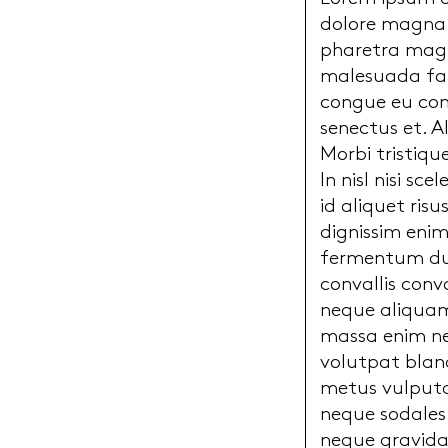
dolore magna a
pharetra magna
malesuada fam
congue eu con
senectus et. A
Morbi tristiqu
In nisl nisi sc
id aliquet ris
dignissim enim
fermentum dui
convallis conv
neque aliquam
massa enim ne
volutpat bland
metus vulputat
neque sodales
neque gravida 