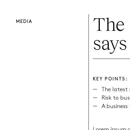
The 
MEDIA
says
KEY POINTS:
The latest 
Risk to bus
A business
Lorem ipsum do