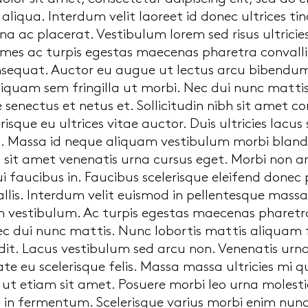
liqua. Interdum velit laoreet id donec ultrices t
 ac placerat. Vestibulum lorem sed risus ultricie
es ac turpis egestas maecenas pharetra convallis
sequat. Auctor eu augue ut lectus arcu bibendum.
liquam sem fringilla ut morbi. Nec dui nunc mattis
e senectus et netus et. Sollicitudin nibh sit amet 
elerisque eu ultrices vitae auctor. Duis ultricies lacu
us. Massa id neque aliquam vestibulum morbi blandi
 sit amet venenatis urna cursus eget. Morbi non arc
 faucibus in. Faucibus scelerisque eleifend donec
allis. Interdum velit euismod in pellentesque massa 
 vestibulum. Ac turpis egestas maecenas pharetra 
c dui nunc mattis. Nunc lobortis mattis aliquam
it. Lacus vestibulum sed arcu non. Venenatis urna 
e eu scelerisque felis. Massa massa ultricies mi qu
 ut etiam sit amet. Posuere morbi leo urna moles
in fermentum. Scelerisque varius morbi enim nunc 