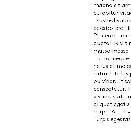
magna sit amet
curabitur vita
risus sed vulp
egestas erat i
Placerat orci 
auctor. Nisl t
massa massa ul
auctor neque 
netus et males
rutrum tellus
pulvinar. Et s
consectetur. T
vivamus at aug
aliquet eget 
turpis. Amet v
Turpis egesta