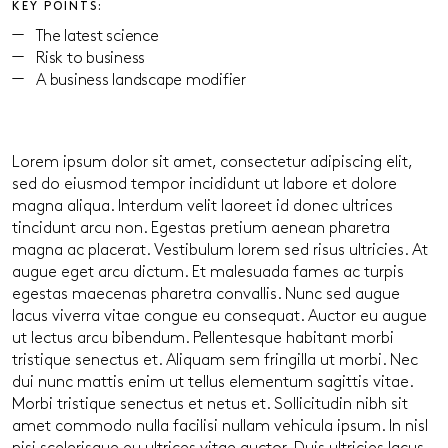
KEY POINTS:
The latest science
Risk to business
A business landscape modifier
Lorem ipsum dolor sit amet, consectetur adipiscing elit,
sed do eiusmod tempor incididunt ut labore et dolore
magna aliqua. Interdum velit laoreet id donec ultrices
tincidunt arcu non. Egestas pretium aenean pharetra
magna ac placerat. Vestibulum lorem sed risus ultricies. At
augue eget arcu dictum. Et malesuada fames ac turpis
egestas maecenas pharetra convallis. Nunc sed augue
lacus viverra vitae congue eu consequat. Auctor eu augue
ut lectus arcu bibendum. Pellentesque habitant morbi
tristique senectus et. Aliquam sem fringilla ut morbi. Nec
dui nunc mattis enim ut tellus elementum sagittis vitae.
Morbi tristique senectus et netus et. Sollicitudin nibh sit
amet commodo nulla facilisi nullam vehicula ipsum. In nisl