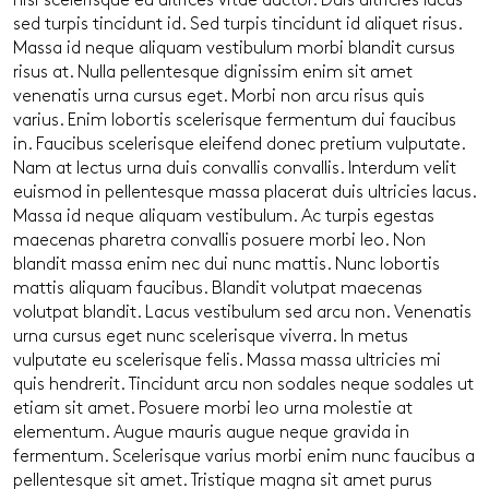
nisi scelerisque eu ultrices vitae auctor. Duis ultricies lacus
sed turpis tincidunt id. Sed turpis tincidunt id aliquet risus.
Massa id neque aliquam vestibulum morbi blandit cursus
risus at. Nulla pellentesque dignissim enim sit amet
venenatis urna cursus eget. Morbi non arcu risus quis
varius. Enim lobortis scelerisque fermentum dui faucibus
in. Faucibus scelerisque eleifend donec pretium vulputate.
Nam at lectus urna duis convallis convallis. Interdum velit
euismod in pellentesque massa placerat duis ultricies lacus.
Massa id neque aliquam vestibulum. Ac turpis egestas
maecenas pharetra convallis posuere morbi leo. Non
blandit massa enim nec dui nunc mattis. Nunc lobortis
mattis aliquam faucibus. Blandit volutpat maecenas
volutpat blandit. Lacus vestibulum sed arcu non. Venenatis
urna cursus eget nunc scelerisque viverra. In metus
vulputate eu scelerisque felis. Massa massa ultricies mi
quis hendrerit. Tincidunt arcu non sodales neque sodales ut
etiam sit amet. Posuere morbi leo urna molestie at
elementum. Augue mauris augue neque gravida in
fermentum. Scelerisque varius morbi enim nunc faucibus a
pellentesque sit amet. Tristique magna sit amet purus