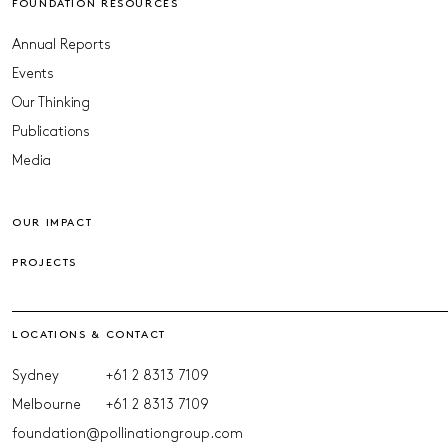
FOUNDATION RESOURCES
Annual Reports
Events
Our Thinking
Publications
Media
OUR IMPACT
PROJECTS
LOCATIONS & CONTACT
Sydney
+61 2 8313 7109
Melbourne
+61 2 8313 7109
foundation@pollinationgroup.com