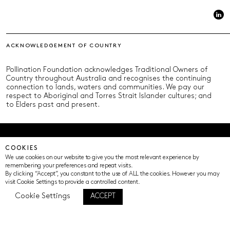
ACKNOWLEDGEMENT OF COUNTRY
Pollination Foundation acknowledges Traditional Owners of
Country throughout Australia and recognises the continuing
connection to lands, waters and communities. We pay our
respect to Aboriginal and Torres Strait Islander cultures; and
to Elders past and present.
© Pollination Foundation 2025 (ABN 29 633 992 604)
COOKIES
Privacy Policy
Terms of Use
ICIP
Cookie Settings
We use cookies on our website to give you the most relevant experience by
remembering your preferences and repeat visits.
By clicking “Accept”, you constant to the use of ALL the cookies. However you may
visit Cookie Settings to provide a controlled content.
Cookie Settings
ACCEPT