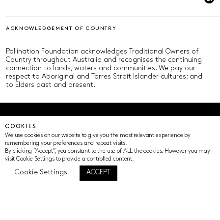
ACKNOWLEDGEMENT OF COUNTRY
Pollination Foundation acknowledges Traditional Owners of
Country throughout Australia and recognises the continuing
connection to lands, waters and communities. We pay our
respect to Aboriginal and Torres Strait Islander cultures; and
to Elders past and present.
© Pollination Foundation 2025 (ABN 29 633 992 604)
COOKIES
Privacy Policy
Terms of Use
ICIP
Cookie Settings
We use cookies on our website to give you the most relevant experience by
remembering your preferences and repeat visits.
By clicking “Accept”, you constant to the use of ALL the cookies. However you may
visit Cookie Settings to provide a controlled content.
Cookie Settings
ACCEPT