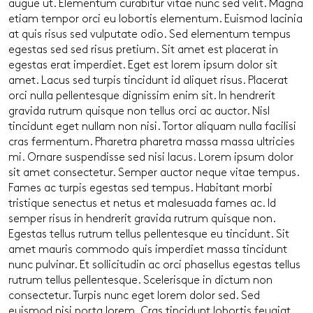
augue ut. Elementum curabitur vitae nunc sed velit. Magna
etiam tempor orci eu lobortis elementum. Euismod lacinia
at quis risus sed vulputate odio. Sed elementum tempus
egestas sed sed risus pretium. Sit amet est placerat in
egestas erat imperdiet. Eget est lorem ipsum dolor sit
amet. Lacus sed turpis tincidunt id aliquet risus. Placerat
orci nulla pellentesque dignissim enim sit. In hendrerit
gravida rutrum quisque non tellus orci ac auctor. Nisl
tincidunt eget nullam non nisi. Tortor aliquam nulla facilisi
cras fermentum. Pharetra pharetra massa massa ultricies
mi. Ornare suspendisse sed nisi lacus. Lorem ipsum dolor
sit amet consectetur. Semper auctor neque vitae tempus.
Fames ac turpis egestas sed tempus. Habitant morbi
tristique senectus et netus et malesuada fames ac. Id
semper risus in hendrerit gravida rutrum quisque non.
Egestas tellus rutrum tellus pellentesque eu tincidunt. Sit
amet mauris commodo quis imperdiet massa tincidunt
nunc pulvinar. Et sollicitudin ac orci phasellus egestas tellus
rutrum tellus pellentesque. Scelerisque in dictum non
consectetur. Turpis nunc eget lorem dolor sed. Sed
euismod nisi porta lorem. Cras tincidunt lobortis feugiat