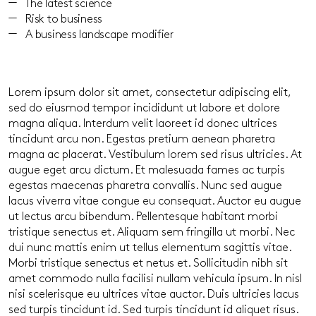
The latest science
Risk to business
A business landscape modifier
Lorem ipsum dolor sit amet, consectetur adipiscing elit,
sed do eiusmod tempor incididunt ut labore et dolore
magna aliqua. Interdum velit laoreet id donec ultrices
tincidunt arcu non. Egestas pretium aenean pharetra
magna ac placerat. Vestibulum lorem sed risus ultricies. At
augue eget arcu dictum. Et malesuada fames ac turpis
egestas maecenas pharetra convallis. Nunc sed augue
lacus viverra vitae congue eu consequat. Auctor eu augue
ut lectus arcu bibendum. Pellentesque habitant morbi
tristique senectus et. Aliquam sem fringilla ut morbi. Nec
dui nunc mattis enim ut tellus elementum sagittis vitae.
Morbi tristique senectus et netus et. Sollicitudin nibh sit
amet commodo nulla facilisi nullam vehicula ipsum. In nisl
nisi scelerisque eu ultrices vitae auctor. Duis ultricies lacus
sed turpis tincidunt id. Sed turpis tincidunt id aliquet risus.