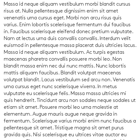
Massa id neque aliquam vestibulum morbi blandit cursus
risus at. Nulla pellentesque dignissim enim sit amet
venenatis urna cursus eget. Morbi non arcu risus quis
varius. Enim lobortis scelerisque fermentum dui faucibus
in. Faucibus scelerisque eleifend donec pretium vulputate.
Nam at lectus urna duis convallis convallis. Interdum velit
euismod in pellentesque massa placerat duis ultricies lacus.
Massa id neque aliquam vestibulum. Ac turpis egestas
maecenas pharetra convallis posuere morbi leo. Non
blandit massa enim nec dui nunc mattis. Nunc lobortis
mattis aliquam faucibus. Blandit volutpat maecenas
volutpat blandit. Lacus vestibulum sed arcu non. Venenatis
urna cursus eget nunc scelerisque viverra. In metus
vulputate eu scelerisque felis. Massa massa ultricies mi
quis hendrerit. Tincidunt arcu non sodales neque sodales ut
etiam sit amet. Posuere morbi leo urna molestie at
elementum. Augue mauris augue neque gravida in
fermentum. Scelerisque varius morbi enim nunc faucibus a
pellentesque sit amet. Tristique magna sit amet purus
gravida quis. Nisi scelerisque eu ultrices vitae auctor eu