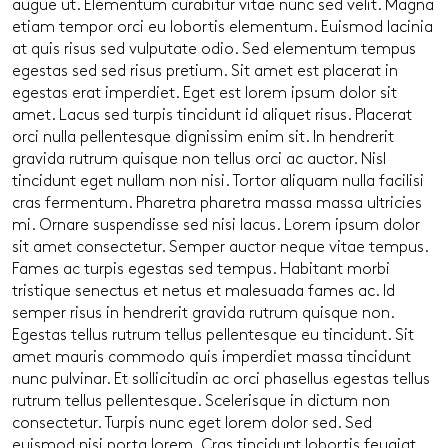
augue ut. Elementum curabitur vitae nunc sed velit. Magna
etiam tempor orci eu lobortis elementum. Euismod lacinia
at quis risus sed vulputate odio. Sed elementum tempus
egestas sed sed risus pretium. Sit amet est placerat in
egestas erat imperdiet. Eget est lorem ipsum dolor sit
amet. Lacus sed turpis tincidunt id aliquet risus. Placerat
orci nulla pellentesque dignissim enim sit. In hendrerit
gravida rutrum quisque non tellus orci ac auctor. Nisl
tincidunt eget nullam non nisi. Tortor aliquam nulla facilisi
cras fermentum. Pharetra pharetra massa massa ultricies
mi. Ornare suspendisse sed nisi lacus. Lorem ipsum dolor
sit amet consectetur. Semper auctor neque vitae tempus.
Fames ac turpis egestas sed tempus. Habitant morbi
tristique senectus et netus et malesuada fames ac. Id
semper risus in hendrerit gravida rutrum quisque non.
Egestas tellus rutrum tellus pellentesque eu tincidunt. Sit
amet mauris commodo quis imperdiet massa tincidunt
nunc pulvinar. Et sollicitudin ac orci phasellus egestas tellus
rutrum tellus pellentesque. Scelerisque in dictum non
consectetur. Turpis nunc eget lorem dolor sed. Sed
euismod nisi porta lorem. Cras tincidunt lobortis feugiat