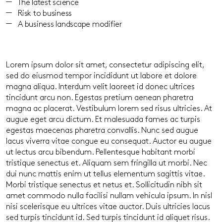
The latest science
Risk to business
A business landscape modifier
Lorem ipsum dolor sit amet, consectetur adipiscing elit,
sed do eiusmod tempor incididunt ut labore et dolore
magna aliqua. Interdum velit laoreet id donec ultrices
tincidunt arcu non. Egestas pretium aenean pharetra
magna ac placerat. Vestibulum lorem sed risus ultricies. At
augue eget arcu dictum. Et malesuada fames ac turpis
egestas maecenas pharetra convallis. Nunc sed augue
lacus viverra vitae congue eu consequat. Auctor eu augue
ut lectus arcu bibendum. Pellentesque habitant morbi
tristique senectus et. Aliquam sem fringilla ut morbi. Nec
dui nunc mattis enim ut tellus elementum sagittis vitae.
Morbi tristique senectus et netus et. Sollicitudin nibh sit
amet commodo nulla facilisi nullam vehicula ipsum. In nisl
nisi scelerisque eu ultrices vitae auctor. Duis ultricies lacus
sed turpis tincidunt id. Sed turpis tincidunt id aliquet risus.