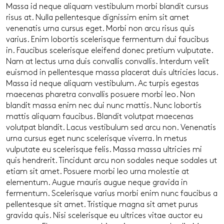
Massa id neque aliquam vestibulum morbi blandit cursus
risus at. Nulla pellentesque dignissim enim sit amet
venenatis urna cursus eget. Morbi non arcu risus quis
varius. Enim lobortis scelerisque fermentum dui faucibus
in. Faucibus scelerisque eleifend donec pretium vulputate.
Nam at lectus urna duis convallis convallis. Interdum velit
euismod in pellentesque massa placerat duis ultricies lacus.
Massa id neque aliquam vestibulum. Ac turpis egestas
maecenas pharetra convallis posuere morbi leo. Non
blandit massa enim nec dui nunc mattis. Nunc lobortis
mattis aliquam faucibus. Blandit volutpat maecenas
volutpat blandit. Lacus vestibulum sed arcu non. Venenatis
urna cursus eget nunc scelerisque viverra. In metus
vulputate eu scelerisque felis. Massa massa ultricies mi
quis hendrerit. Tincidunt arcu non sodales neque sodales ut
etiam sit amet. Posuere morbi leo urna molestie at
elementum. Augue mauris augue neque gravida in
fermentum. Scelerisque varius morbi enim nunc faucibus a
pellentesque sit amet. Tristique magna sit amet purus
gravida quis. Nisi scelerisque eu ultrices vitae auctor eu