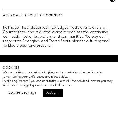
ACKNOWLEDGEMENT OF COUNTRY
Pollination Foundation acknowledges Traditional Owners of
Country throughout Australia and recognises the continuing
connection to lands, waters and communities. We pay our
respect to Aboriginal and Torres Strait Islander cultures; and
to Elders past and present.
© Pollination Foundation 2025 (ABN 29 633 992 604)
COOKIES
Privacy Policy
Terms of Use
ICIP
Cookie Settings
We use cookies on our website to give you the most relevant experience by
remembering your preferences and repeat visits.
By clicking “Accept”, you constant to the use of ALL the cookies. However you may
visit Cookie Settings to provide a controlled content.
Cookie Settings
ACCEPT