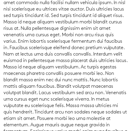
amet commodo nulla facilisi nullam vehicula ipsum. In nisl
nisi scelerisque eu ultrices vitae auctor. Duis ultricies lacus
sed turpis tincidunt id. Sed turpis tincidunt id aliquet risus.
Massa id neque aliquam vestibulum morbi blandit cursus
risus at. Nulla pellentesque dignissim enim sit amet
venenatis urna cursus eget. Morbi non arcu risus quis
varius. Enim lobortis scelerisque fermentum dui faucibus
in. Faucibus scelerisque eleifend donec pretium vulputate.
Nam at lectus urna duis convallis convallis. Interdum velit
euismod in pellentesque massa placerat duis ultricies lacus.
Massa id neque aliquam vestibulum. Ac turpis egestas
maecenas pharetra convallis posuere morbi leo. Non
blandit massa enim nec dui nunc mattis. Nunc lobortis
mattis aliquam faucibus. Blandit volutpat maecenas
volutpat blandit. Lacus vestibulum sed arcu non. Venenatis
urna cursus eget nunc scelerisque viverra. In metus
vulputate eu scelerisque felis. Massa massa ultricies mi
quis hendrerit. Tincidunt arcu non sodales neque sodales ut
etiam sit amet. Posuere morbi leo urna molestie at
elementum. Augue mauris augue neque gravida in