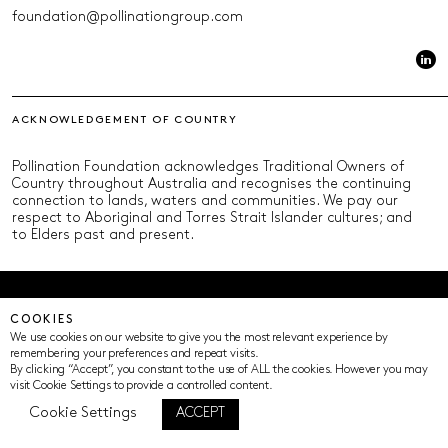
foundation@pollinationgroup.com
ACKNOWLEDGEMENT OF COUNTRY
Pollination Foundation acknowledges Traditional Owners of
Country throughout Australia and recognises the continuing
connection to lands, waters and communities. We pay our
respect to Aboriginal and Torres Strait Islander cultures; and
to Elders past and present.
© Pollination Foundation 2025 (ABN 29 633 992 604)
COOKIES
Privacy Policy
Terms of Use
ICIP
Cookie Settings
We use cookies on our website to give you the most relevant experience by
remembering your preferences and repeat visits.
By clicking “Accept”, you constant to the use of ALL the cookies. However you may
visit Cookie Settings to provide a controlled content.
Cookie Settings
ACCEPT