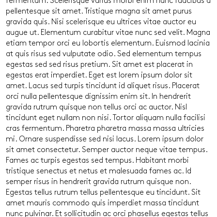
fermentum. Scelerisque varius morbi enim nunc faucibus a
pellentesque sit amet. Tristique magna sit amet purus
gravida quis. Nisi scelerisque eu ultrices vitae auctor eu
augue ut. Elementum curabitur vitae nunc sed velit. Magna
etiam tempor orci eu lobortis elementum. Euismod lacinia
at quis risus sed vulputate odio. Sed elementum tempus
egestas sed sed risus pretium. Sit amet est placerat in
egestas erat imperdiet. Eget est lorem ipsum dolor sit
amet. Lacus sed turpis tincidunt id aliquet risus. Placerat
orci nulla pellentesque dignissim enim sit. In hendrerit
gravida rutrum quisque non tellus orci ac auctor. Nisl
tincidunt eget nullam non nisi. Tortor aliquam nulla facilisi
cras fermentum. Pharetra pharetra massa massa ultricies
mi. Ornare suspendisse sed nisi lacus. Lorem ipsum dolor
sit amet consectetur. Semper auctor neque vitae tempus.
Fames ac turpis egestas sed tempus. Habitant morbi
tristique senectus et netus et malesuada fames ac. Id
semper risus in hendrerit gravida rutrum quisque non.
Egestas tellus rutrum tellus pellentesque eu tincidunt. Sit
amet mauris commodo quis imperdiet massa tincidunt
nunc pulvinar. Et sollicitudin ac orci phasellus egestas tellus