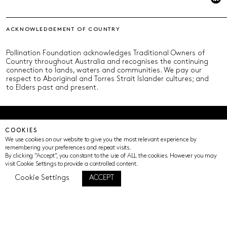
ACKNOWLEDGEMENT OF COUNTRY
Pollination Foundation acknowledges Traditional Owners of
Country throughout Australia and recognises the continuing
connection to lands, waters and communities. We pay our
respect to Aboriginal and Torres Strait Islander cultures; and
to Elders past and present.
© Pollination Foundation 2025 (ABN 29 633 992 604)
COOKIES
Privacy Policy
Terms of Use
ICIP
Cookie Settings
We use cookies on our website to give you the most relevant experience by
remembering your preferences and repeat visits.
By clicking “Accept”, you constant to the use of ALL the cookies. However you may
visit Cookie Settings to provide a controlled content.
Cookie Settings
ACCEPT