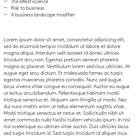
The latest science
Risk to business
A business landscape modifier
Lorem ipsum dolor sit amet, consectetur adipiscing elit,
sed do eiusmod tempor incididunt ut labore et dolore
magna aliqua. Interdum velit laoreet id donec ultrices
tincidunt arcu non. Egestas pretium aenean pharetra
magna ac placerat. Vestibulum lorem sed risus ultricies. At
augue eget arcu dictum. Et malesuada fames ac turpis
egestas maecenas pharetra convallis. Nunc sed augue
lacus viverra vitae congue eu consequat. Auctor eu augue
ut lectus arcu bibendum. Pellentesque habitant morbi
tristique senectus et. Aliquam sem fringilla ut morbi. Nec
dui nunc mattis enim ut tellus elementum sagittis vitae.
Morbi tristique senectus et netus et. Sollicitudin nibh sit
amet commodo nulla facilisi nullam vehicula ipsum. In nisl
nisi scelerisque eu ultrices vitae auctor. Duis ultricies lacus
sed turpis tincidunt id. Sed turpis tincidunt id aliquet risus.