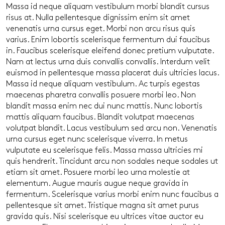
Massa id neque aliquam vestibulum morbi blandit cursus
risus at. Nulla pellentesque dignissim enim sit amet
venenatis urna cursus eget. Morbi non arcu risus quis
varius. Enim lobortis scelerisque fermentum dui faucibus
in. Faucibus scelerisque eleifend donec pretium vulputate.
Nam at lectus urna duis convallis convallis. Interdum velit
euismod in pellentesque massa placerat duis ultricies lacus.
Massa id neque aliquam vestibulum. Ac turpis egestas
maecenas pharetra convallis posuere morbi leo. Non
blandit massa enim nec dui nunc mattis. Nunc lobortis
mattis aliquam faucibus. Blandit volutpat maecenas
volutpat blandit. Lacus vestibulum sed arcu non. Venenatis
urna cursus eget nunc scelerisque viverra. In metus
vulputate eu scelerisque felis. Massa massa ultricies mi
quis hendrerit. Tincidunt arcu non sodales neque sodales ut
etiam sit amet. Posuere morbi leo urna molestie at
elementum. Augue mauris augue neque gravida in
fermentum. Scelerisque varius morbi enim nunc faucibus a
pellentesque sit amet. Tristique magna sit amet purus
gravida quis. Nisi scelerisque eu ultrices vitae auctor eu