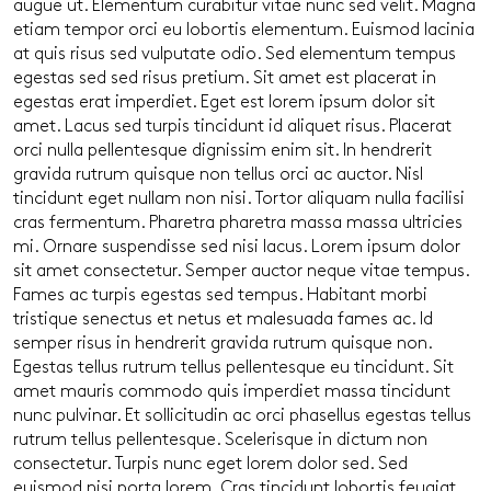
augue ut. Elementum curabitur vitae nunc sed velit. Magna
etiam tempor orci eu lobortis elementum. Euismod lacinia
at quis risus sed vulputate odio. Sed elementum tempus
egestas sed sed risus pretium. Sit amet est placerat in
egestas erat imperdiet. Eget est lorem ipsum dolor sit
amet. Lacus sed turpis tincidunt id aliquet risus. Placerat
orci nulla pellentesque dignissim enim sit. In hendrerit
gravida rutrum quisque non tellus orci ac auctor. Nisl
tincidunt eget nullam non nisi. Tortor aliquam nulla facilisi
cras fermentum. Pharetra pharetra massa massa ultricies
mi. Ornare suspendisse sed nisi lacus. Lorem ipsum dolor
sit amet consectetur. Semper auctor neque vitae tempus.
Fames ac turpis egestas sed tempus. Habitant morbi
tristique senectus et netus et malesuada fames ac. Id
semper risus in hendrerit gravida rutrum quisque non.
Egestas tellus rutrum tellus pellentesque eu tincidunt. Sit
amet mauris commodo quis imperdiet massa tincidunt
nunc pulvinar. Et sollicitudin ac orci phasellus egestas tellus
rutrum tellus pellentesque. Scelerisque in dictum non
consectetur. Turpis nunc eget lorem dolor sed. Sed
euismod nisi porta lorem. Cras tincidunt lobortis feugiat