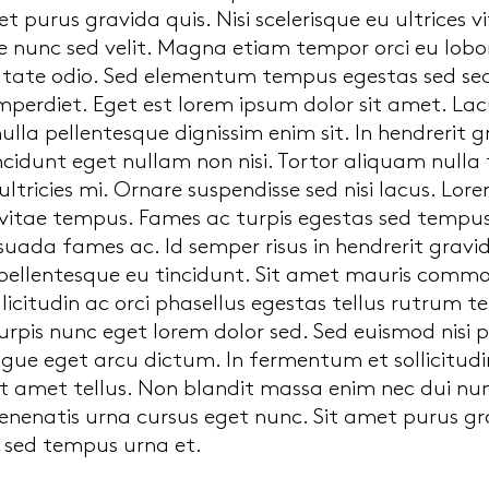
 purus gravida quis. Nisi scelerisque eu ultrices
e nunc sed velit. Magna etiam tempor orci eu lobo
utate odio. Sed elementum tempus egestas sed sed 
mperdiet. Eget est lorem ipsum dolor sit amet. Lacus
nulla pellentesque dignissim enim sit. In hendrerit 
incidunt eget nullam non nisi. Tortor aliquam nulla
tricies mi. Ornare suspendisse sed nisi lacus. Lo
vitae tempus. Fames ac turpis egestas sed tempus.
uada fames ac. Id semper risus in hendrerit gravi
 pellentesque eu tincidunt. Sit amet mauris comm
ollicitudin ac orci phasellus egestas tellus rutrum t
urpis nunc eget lorem dolor sed. Sed euismod nisi p
ue eget arcu dictum. In fermentum et sollicitudin
sit amet tellus. Non blandit massa enim nec dui n
enenatis urna cursus eget nunc. Sit amet purus gra
s sed tempus urna et.