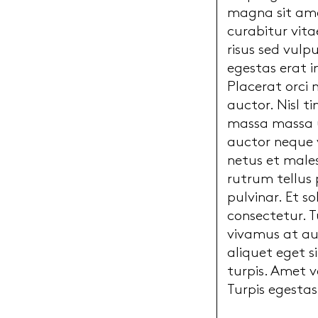
magna sit amet
curabitur vita
risus sed vulp
egestas erat i
Placerat orci 
auctor. Nisl t
massa massa ul
auctor neque 
netus et males
rutrum tellus
pulvinar. Et s
consectetur. T
vivamus at aug
aliquet eget 
turpis. Amet v
Turpis egesta