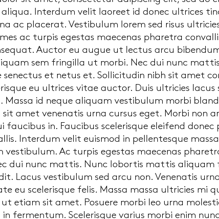
liqua. Interdum velit laoreet id donec ultrices t
 ac placerat. Vestibulum lorem sed risus ultricie
es ac turpis egestas maecenas pharetra convallis
sequat. Auctor eu augue ut lectus arcu bibendum.
liquam sem fringilla ut morbi. Nec dui nunc mattis
e senectus et netus et. Sollicitudin nibh sit amet 
elerisque eu ultrices vitae auctor. Duis ultricies lacu
us. Massa id neque aliquam vestibulum morbi blandi
 sit amet venenatis urna cursus eget. Morbi non arc
 faucibus in. Faucibus scelerisque eleifend donec
allis. Interdum velit euismod in pellentesque massa 
 vestibulum. Ac turpis egestas maecenas pharetra 
c dui nunc mattis. Nunc lobortis mattis aliquam
it. Lacus vestibulum sed arcu non. Venenatis urna 
e eu scelerisque felis. Massa massa ultricies mi qu
 ut etiam sit amet. Posuere morbi leo urna moles
in fermentum. Scelerisque varius morbi enim nunc 