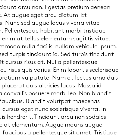
incidunt arcu non. Egestas pretium aenean
s. At augue eget arcu dictum. Et
. Nunc sed augue lacus viverra vitae
 Pellentesque habitant morbi tristique
 enim ut tellus elementum sagittis vitae.
commodo nulla facilisi nullam vehicula ipsum.
s sed turpis tincidunt id. Sed turpis tincidunt
t cursus risus at. Nulla pellentesque
u risus quis varius. Enim lobortis scelerisque
 pretium vulputate. Nam at lectus urna duis
placerat duis ultricies lacus. Massa id
convallis posuere morbi leo. Non blandit
 faucibus. Blandit volutpat maecenas
cursus eget nunc scelerisque viverra. In
is hendrerit. Tincidunt arcu non sodales
tie at elementum. Augue mauris augue
faucibus a pellentesque sit amet. Tristique