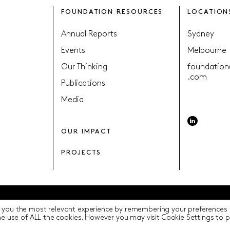
FOUNDATION RESOURCES
LOCATION
Annual Reports
Sydney
Events
Melbourne
Our Thinking
foundation
.com
Publications
Media
OUR IMPACT
PROJECTS
 you the most relevant experience by remembering your preferences a
y
Terms of Use
ICIP
Cookie Settings
the use of ALL the cookies. However you may visit Cookie Settings to 