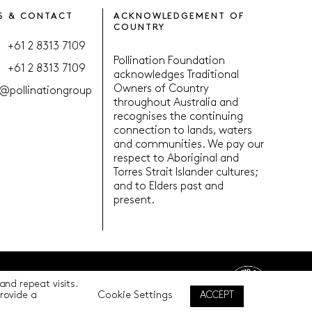
S & CONTACT
ACKNOWLEDGEMENT OF
COUNTRY
+61 2 8313 7109
Pollination Foundation
+61 2 8313 7109
acknowledges Traditional
Owners of Country
@pollinationgroup
throughout Australia and
recognises the continuing
connection to lands, waters
and communities. We pay our
respect to Aboriginal and
Torres Strait Islander cultures;
and to Elders past and
present.
nd repeat visits.
Back to top
Cookie Settings
ACCEPT
provide a