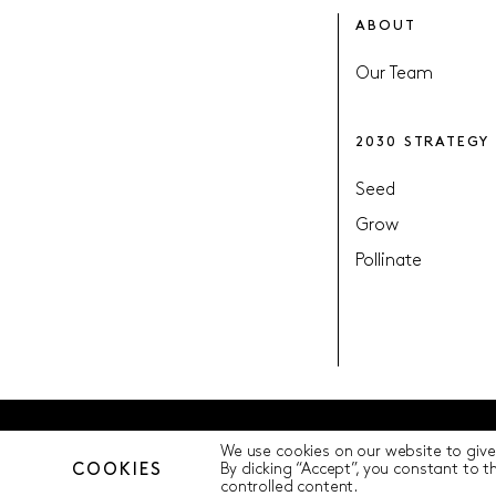
ABOUT
Our Team
2030 STRATEGY
Seed
Grow
Pollinate
We use cookies on our website to give
© Pollination Foundation 2025 (ABN 29 633 992 604)
Privacy Polic
COOKIES
By clicking “Accept”, you constant to 
controlled content.