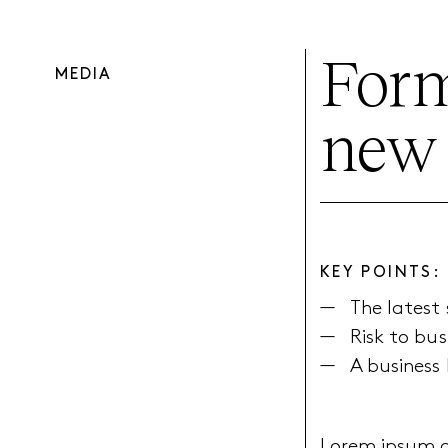
Form
MEDIA
new 
KEY POINTS:
The latest 
Risk to bus
A business
Lorem ipsum do