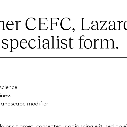
er CEFC, Lazard
specialist form.
science
iness
 landscape modifier
lor sit amet, consectetur adipiscing elit, sed do 