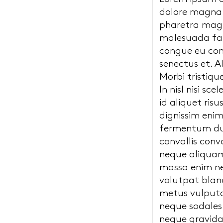
dolore magna a
pharetra magna
malesuada fam
congue eu con
senectus et. A
Morbi tristiqu
In nisl nisi sc
id aliquet ris
dignissim enim
fermentum dui
convallis conv
neque aliquam
massa enim ne
volutpat bland
metus vulputat
neque sodales
neque gravida 