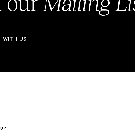
n our
Mailing Li
 WITH US
OUP