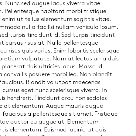
. Nunc sed augue lacus viverra vitae
 Pellentesque habitant morbi tristique
 enim ut tellus elementum sagittis vitae.
commodo nulla facilisi nullam vehicula ipsum.
s sed turpis tincidunt id. Sed turpis tincidunt
t cursus risus at. Nulla pellentesque
u risus quis varius. Enim lobortis scelerisque
 pretium vulputate. Nam at lectus urna duis
placerat duis ultricies lacus. Massa id
convallis posuere morbi leo. Non blandit
 faucibus. Blandit volutpat maecenas
cursus eget nunc scelerisque viverra. In
is hendrerit. Tincidunt arcu non sodales
tie at elementum. Augue mauris augue
faucibus a pellentesque sit amet. Tristique
 vitae auctor eu augue ut. Elementum
rtis elementum. Euismod lacinia at quis