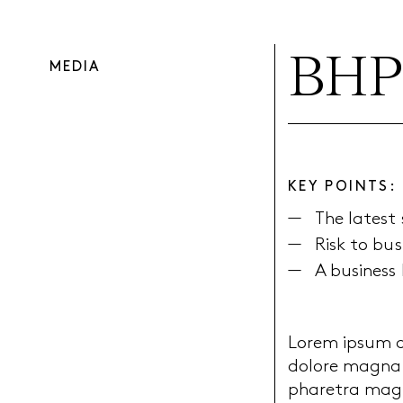
BHP 
MEDIA
KEY POINTS:
The latest 
Risk to bus
A business
Lorem ipsum do
dolore magna a
pharetra magna