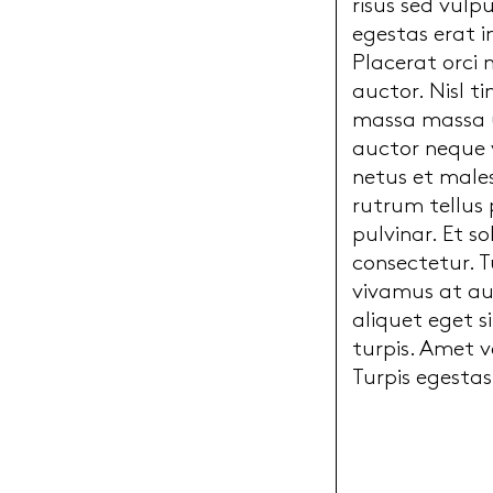
risus sed vulp
egestas erat i
Placerat orci 
auctor. Nisl t
massa massa ul
auctor neque 
netus et males
rutrum tellus
pulvinar. Et s
consectetur. T
vivamus at aug
aliquet eget 
turpis. Amet v
Turpis egesta