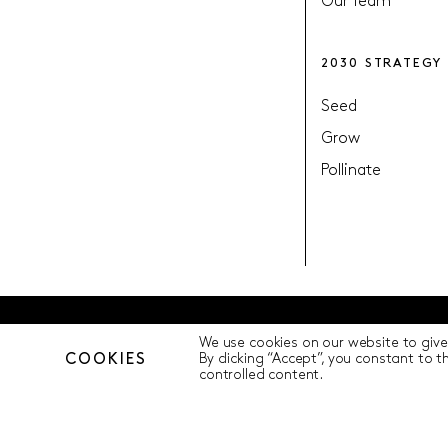
Our Team
2030 STRATEGY
Seed
Grow
Pollinate
We use cookies on our website to give
© Pollination Foundation 2025 (ABN 29 633 992 604)
Privacy Polic
COOKIES
By clicking “Accept”, you constant to 
controlled content.