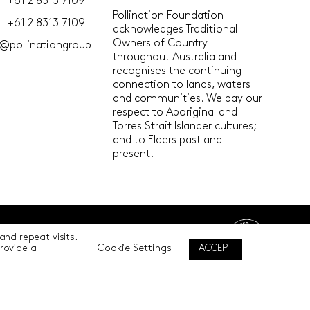
+61 2 8313 7109
Pollination Foundation
+61 2 8313 7109
acknowledges Traditional
Owners of Country
@pollinationgroup
throughout Australia and
recognises the continuing
connection to lands, waters
and communities. We pay our
respect to Aboriginal and
Torres Strait Islander cultures;
and to Elders past and
present.
nd repeat visits.
Back to top
Cookie Settings
ACCEPT
provide a