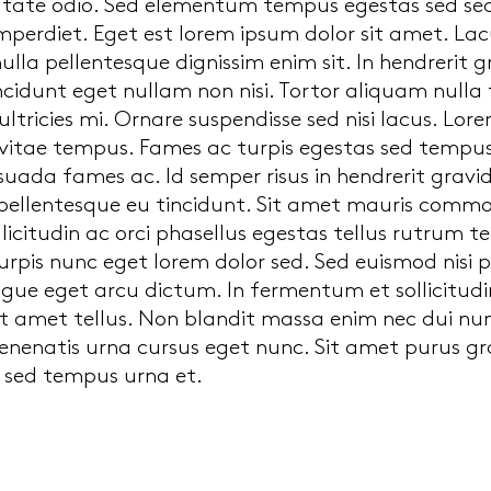
utate odio. Sed elementum tempus egestas sed sed 
mperdiet. Eget est lorem ipsum dolor sit amet. Lacus
nulla pellentesque dignissim enim sit. In hendrerit 
incidunt eget nullam non nisi. Tortor aliquam nulla
tricies mi. Ornare suspendisse sed nisi lacus. Lo
vitae tempus. Fames ac turpis egestas sed tempus.
uada fames ac. Id semper risus in hendrerit gravi
 pellentesque eu tincidunt. Sit amet mauris comm
ollicitudin ac orci phasellus egestas tellus rutrum t
urpis nunc eget lorem dolor sed. Sed euismod nisi p
ue eget arcu dictum. In fermentum et sollicitudin
sit amet tellus. Non blandit massa enim nec dui n
enenatis urna cursus eget nunc. Sit amet purus gra
s sed tempus urna et.