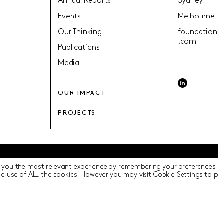
Annual Reports
Sydney
Events
Melbourne
Our Thinking
foundation
.com
Publications
Media
OUR IMPACT
PROJECTS
 you the most relevant experience by remembering your preferences a
y
Terms of Use
ICIP
Cookie Settings
the use of ALL the cookies. However you may visit Cookie Settings to 