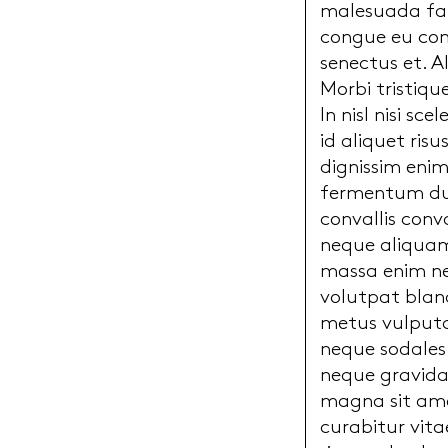
malesuada fam
congue eu con
senectus et. A
Morbi tristiqu
In nisl nisi sc
id aliquet ris
dignissim enim
fermentum dui
convallis conv
neque aliquam
massa enim ne
volutpat bland
metus vulputat
neque sodales
neque gravida 
magna sit amet
curabitur vita