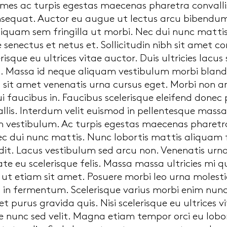
es ac turpis egestas maecenas pharetra convallis
sequat. Auctor eu augue ut lectus arcu bibendum.
liquam sem fringilla ut morbi. Nec dui nunc mattis
e senectus et netus et. Sollicitudin nibh sit amet 
elerisque eu ultrices vitae auctor. Duis ultricies lacu
us. Massa id neque aliquam vestibulum morbi blandi
 sit amet venenatis urna cursus eget. Morbi non arc
 faucibus in. Faucibus scelerisque eleifend donec
allis. Interdum velit euismod in pellentesque massa 
 vestibulum. Ac turpis egestas maecenas pharetra 
c dui nunc mattis. Nunc lobortis mattis aliquam
it. Lacus vestibulum sed arcu non. Venenatis urna 
e eu scelerisque felis. Massa massa ultricies mi qu
 ut etiam sit amet. Posuere morbi leo urna moles
in fermentum. Scelerisque varius morbi enim nunc 
 purus gravida quis. Nisi scelerisque eu ultrices
e nunc sed velit. Magna etiam tempor orci eu lobo